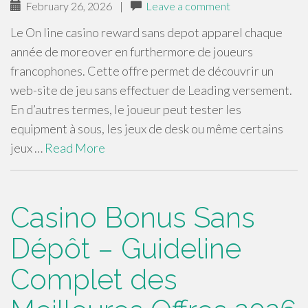
February 26, 2026
|
Leave a comment
Le On line casino reward sans depot apparel chaque
année de moreover en furthermore de joueurs
francophones. Cette offre permet de découvrir un
web-site de jeu sans effectuer de Leading versement.
En d’autres termes, le joueur peut tester les
equipment à sous, les jeux de desk ou même certains
jeux …
Read More
Casino Bonus Sans
Dépôt – Guideline
Complet des