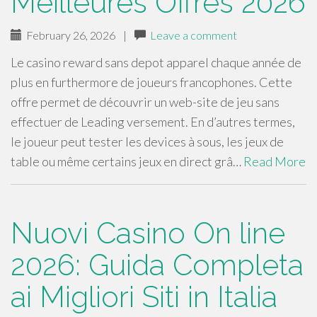
Meilleures Offres 2026
February 26, 2026
|
Leave a comment
Le casino reward sans depot apparel chaque année de
plus en furthermore de joueurs francophones. Cette
offre permet de découvrir un web-site de jeu sans
effectuer de Leading versement. En d’autres termes,
le joueur peut tester les devices à sous, les jeux de
table ou même certains jeux en direct grâ…
Read More
Nuovi Casino On line
2026: Guida Completa
ai Migliori Siti in Italia