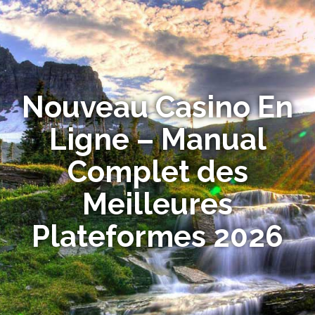
Nouveau Casino En
Ligne – Manual
Complet des
Meilleures
Plateformes 2026